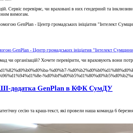
дій. Сервіс перевіряє, чи враховані в них гендерний та інклюзи
ійним вимогам.
могою GenPlan - Центр громадських ініціатив "Інтелект Сумщин
мад чи організацій? Хочете перевірити, чи враховують вони потр
0%b5-%d1%82%d0%b0%d0%ba-%d0%b7-%d0%b2%d0%b0%d1%88%d0%
96%d1%94%d1%8e-%d0%bf%d0%b5%d1%80%d0%b5%d0%b2%d
» ШІ-додатка GenPlan в КФК СумДУ
тегічну сесію та краш-текст, які провели наша команда 6 березн