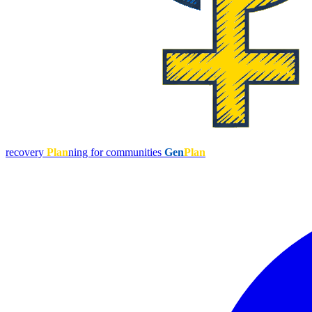
recovery
Plan
ning for communities
Gen
Plan