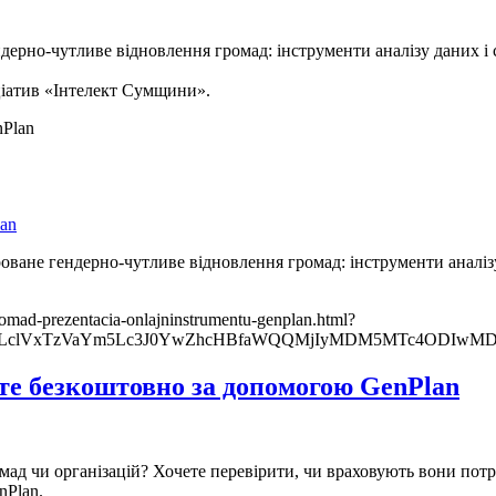
дерно-чутливе відновлення громад: інструменти аналізу даних і
ціатив «Інтелект Сумщини».
lan
гроване гендерно-чутливе відновлення громад: інструменти аналі
gromad-prezentacia-onlajninstrumentu-genplan.html?
zFLclVxTzVaYm5Lc3J0YwZhcHBfaWQQMjIyMDM5MTc4ODIwMDg5
те безкоштовно за допомогою GenPlan
мад чи організацій? Хочете перевірити, чи враховують вони потре
nPlan.