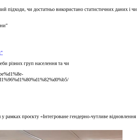
вний підходи, чи достатньо використано статистичних даних і чи
и"
еби різних груп населення та чи
be%d1%8e-
1%96%d1%80%d1%82%d0%b5/
я у рамках проєкту «Інтегроване гендерно-чутливе відновлення