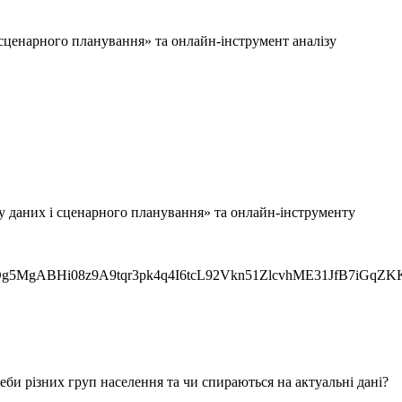
 сценарного планування» та онлайн-інструмент аналізу
зу даних і сценарного планування» та онлайн-інструменту
MgABHi08z9A9tqr3pk4q4I6tcL92Vkn51ZlcvhME31JfB7iGqZK
би різних груп населення та чи спираються на актуальні дані?