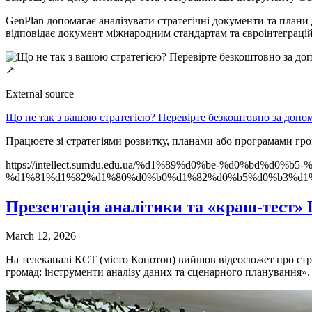
GenPlan допомагає аналізувати стратегічні документи та плани 
відповідає документ міжнародним стандартам та євроінтеграц
↗
External source
Що не так з вашою стратегією? Перевірте безкоштовно за допо
Працюєте зі стратегіями розвитку, планами або програмами гро
https://intellect.sumdu.edu.ua/%d1%89%d0%be-%d0%bd%d
%d1%81%d1%82%d1%80%d0%b0%d1%82%d0%b5%d0%b3%d1%
Презентація аналітики та «краш-тест
March 12, 2026
На телеканалі КСТ (місто Конотоп) вийшов відеосюжет про стра
громад: інструменти аналізу даних та сценарного планування».