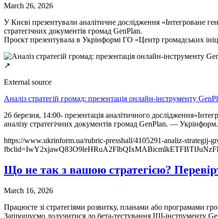
March 26, 2026
У Києві презентували аналітичне дослідження «Інтегроване ген
стратегічних документів громад GenPlan.
Проєкт презентувала в Укрінформі ГО «Центр громадських іні
↗
External source
Аналіз стратегій громад: презентація онлайн-інструменту GenP
26 березня, 14:00- презентація аналітичного дослідження«Інте
аналізу стратегічних документів громад GenPlan. — Укрінформ.
https://www.ukrinform.ua/rubric-presshall/4105291-analiz-strategij-
fbclid=IwY2xjawQ83O9leHRuA2FlbQIxMABicmlkETFBTlJuN
Що не так з вашою стратегією? Перевір
March 16, 2026
Працюєте зі стратегіями розвитку, планами або програмами гро
Запрошуємо долучитися до бета-тестування ШІ-інструменту Ge