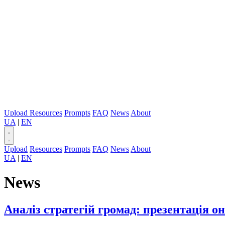
Upload
Resources
Prompts
FAQ
News
About
UA
|
EN
Upload
Resources
Prompts
FAQ
News
About
UA
|
EN
News
Аналіз стратегій громад: презентація 