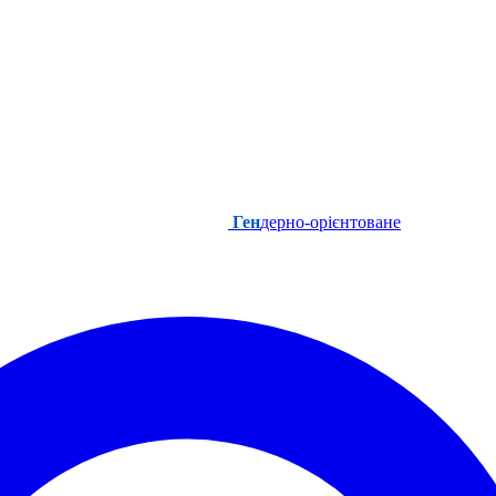
Ген
дерно-орієнтоване