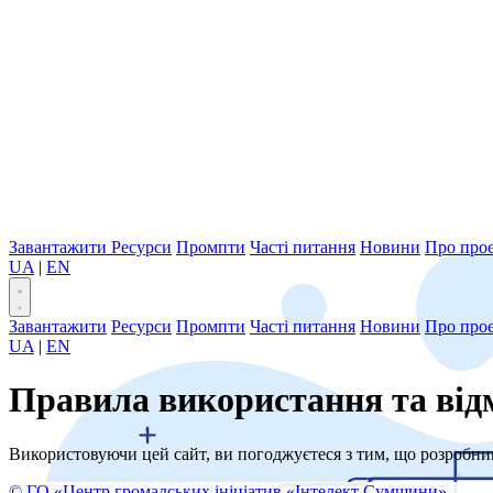
Завантажити
Ресурси
Промпти
Часті питання
Новини
Про про
UA
|
EN
Завантажити
Ресурси
Промпти
Часті питання
Новини
Про про
UA
|
EN
Правила використання та відм
Використовуючи цей сайт, ви погоджуєтеся з тим, що розробники 
© ГО «Центр громадських ініціатив «Інтелект Сумщини»