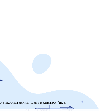
го використанням. Сайт надається "як є".