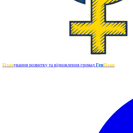
План
ування розвитку та відновлення громад
Ген
План