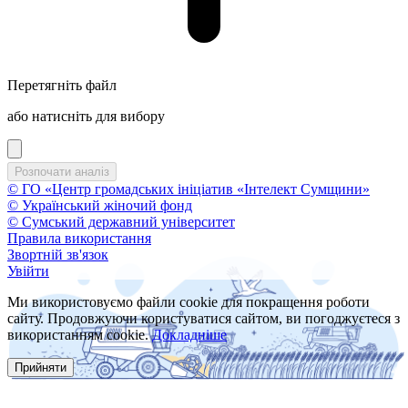
Перетягніть файл
або натисніть для вибору
© ГО «Центр громадських ініціатив «Інтелект Сумщини»
© Український жіночий фонд
© Сумський державний університет
Правила використання
Звортній зв'язок
Увійти
Ми використовуємо файли cookie для покращення роботи
сайту. Продовжуючи користуватися сайтом, ви погоджуєтеся з
використанням cookie.
Докладніше
Прийняти