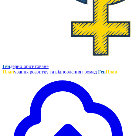
Ген
дерно-орієнтоване
План
ування розвитку та відновлення громад
Ген
План