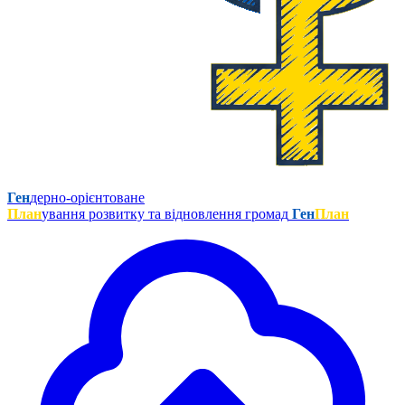
Ген
дерно-орієнтоване
План
ування розвитку та відновлення громад
Ген
План