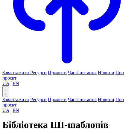
Завантажити
Ресурси
Промпти
Часті питання
Новини
Про
проєкт
UA
|
EN
Завантажити
Ресурси
Промпти
Часті питання
Новини
Про
проєкт
UA
|
EN
Бібліотека ШІ-шаблонів