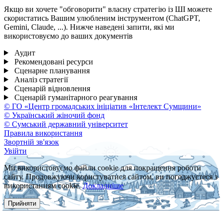
Якщо ви хочете "обговорити" власну стратегію із ШІ можете
скористатись Вашим улюбленим інструментом (ChatGPT,
Gemini, Claude, ...). Нижче наведені запити, які ми
використовуємо до ваших документів
Аудит
Рекомендовані ресурси
Сценарне планування
Аналіз стратегії
Сценарій відновлення
Сценарій гуманітарного реагування
© ГО «Центр громадських ініціатив «Інтелект Сумщини»
© Український жіночий фонд
© Сумський державний університет
Правила використання
Звортній зв'язок
Увійти
Ми використовуємо файли cookie для покращення роботи
сайту. Продовжуючи користуватися сайтом, ви погоджуєтеся з
використанням cookie.
Докладніше
Прийняти