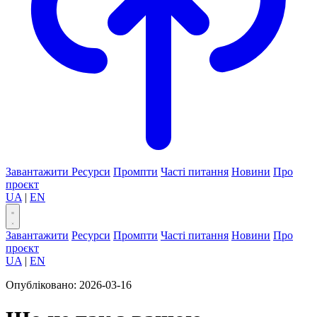
Завантажити
Ресурси
Промпти
Часті питання
Новини
Про
проєкт
UA
|
EN
Завантажити
Ресурси
Промпти
Часті питання
Новини
Про
проєкт
UA
|
EN
Опубліковано:
2026-03-16