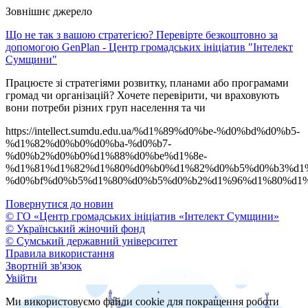
Зовнішнє джерело
Що не так з вашою стратегією? Перевірте безкоштовно за
допомогою GenPlan - Центр громадських ініціатив "Інтелект
Сумщини"
Працюєте зі стратегіями розвитку, планами або програмами
громад чи організацій? Хочете перевірити, чи враховують
вони потреби різних груп населення та чи
https://intellect.sumdu.edu.ua/%d1%89%d0%be-%d0%bd%d0%b5-
%d1%82%d0%b0%d0%ba-%d0%b7-
%d0%b2%d0%b0%d1%88%d0%be%d1%8e-
%d1%81%d1%82%d1%80%d0%b0%d1%82%d0%b5%d0%b3%d1
%d0%bf%d0%b5%d1%80%d0%b5%d0%b2%d1%96%d1%80%d1%
Повернутися до новин
© ГО «Центр громадських ініціатив «Інтелект Сумщини»
© Український жіночий фонд
© Сумський державний університет
Правила використання
Звортній зв'язок
Увійти
Ми використовуємо файли cookie для покращення роботи