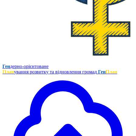
Ген
дерно-орієнтоване
План
ування розвитку та відновлення громад
Ген
План