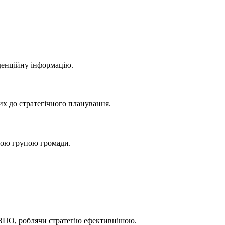
іденційну інформацію.
их до стратегічного планування.
очою групою громади.
а ВПО, роблячи стратегію ефективнішою.