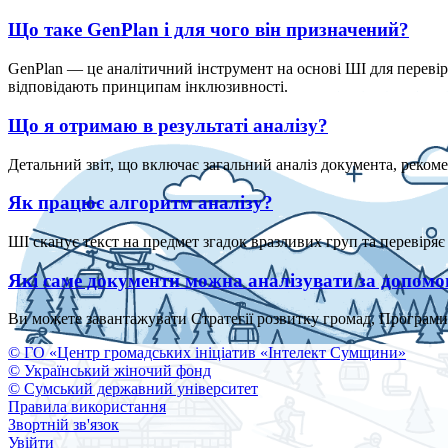
Що таке GenPlan і для чого він призначений?
GenPlan — це аналітичний інструмент на основі ШІ для перевір
відповідають принципам інклюзивності.
Що я отримаю в результаті аналізу?
Детальний звіт, що включає загальний аналіз документа, реком
Як працює алгоритм аналізу?
ШІ сканує текст на предмет згадок вразливих груп та перевіряє
Які саме документи можна аналізувати за допом
Ви можете завантажувати Стратегії розвитку громад, Програми 
© ГО «Центр громадських ініціатив «Інтелект Сумщини»
© Український жіночий фонд
© Сумський державний університет
Правила використання
Звортній зв'язок
Увійти