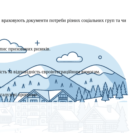
и враховують документи потреби різних соціальних груп та чи
опис прихованих ризиків.
ість та відповідність євроінтеграційним вимогам.
галузеві програми.