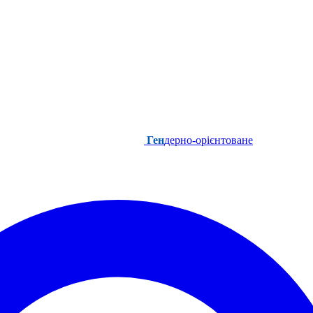
Ген
дерно-орієнтоване