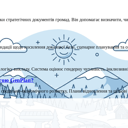
ки стратегічних документів громад. Він допомагає визначити, ч
ендації щодо посилення доказової бази, сценарне планування та 
 логіку викладу. Система оцінює гендерну чутливість, інклюзивн
огою GenPlan?
соціально-економічного розвитку, Плани відновлення та цільові 