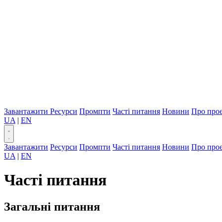
Завантажити
Ресурси
Промпти
Часті питання
Новини
Про про
UA
|
EN
Завантажити
Ресурси
Промпти
Часті питання
Новини
Про про
UA
|
EN
Часті питання
Загальні питання