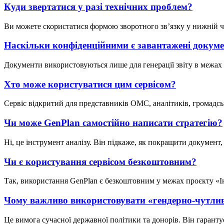
Куди звертатися у разі технічних проблем?
Ви можете скористатися формою зворотного зв’язку у нижній ч
Наскільки конфіденційними є завантажені докум
Документи використовуються лише для генерації звіту в межах 
Хто може користуватися цим сервісом?
Сервіс відкритий для представників ОМС, аналітиків, громадськ
Чи може GenPlan самостійно написати стратегію?
Ні, це інструмент аналізу. Він підкаже, як покращити документ
Чи є користування сервісом безкоштовним?
Так, використання GenPlan є безкоштовним у межах проєкту «І
Чому важливо використовувати «гендерно-чутлив
Це вимога сучасної державної політики та донорів. Він гаранту