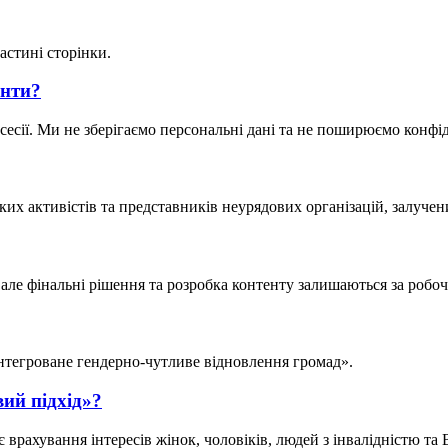
астині сторінки.
енти?
сесії. Ми не зберігаємо персональні дані та не поширюємо конф
их активістів та представників неурядових організацій, залучен
, але фінальні рішення та розробка контенту залишаються за роб
нтегроване гендерно-чутливе відновлення громад».
ий підхід»?
є врахування інтересів жінок, чоловіків, людей з інвалідністю т