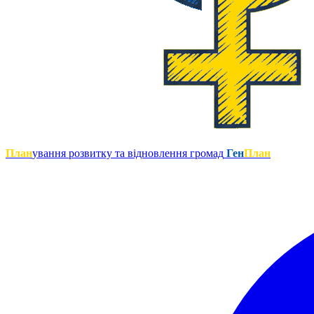
План
ування розвитку та відновлення громад
Ген
План