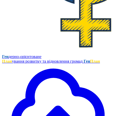
Ген
дерно-орієнтоване
План
ування розвитку та відновлення громад
Ген
План