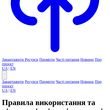
Завантажити
Ресурси
Промпти
Часті питання
Новини
Про
проєкт
UA
|
EN
Завантажити
Ресурси
Промпти
Часті питання
Новини
Про
проєкт
UA
|
EN
Правила використання та