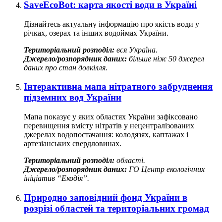
SaveEcoBot: карта якості води в Україні
Дізнайтесь актуальну інформацію про якість води у
річках, озерах та інших водоймах України.
Територіальний розподіл:
вся Україна.
Джерело/розпорядник даних:
більше ніж 50 джерел
даних про стан довкілля.
Інтерактивна мапа нітратного забруднення
підземних вод України
Мапа показує у яких областях України зафіксовано
перевищення вмісту нітратів у нецентралізованих
джерелах водопостачання: колодязях, каптажах і
артезіанських свердловинах.
Територіальний розподіл:
області.
Джерело/розпорядник даних:
ГО Центр екологічних
ініціатив “Екодія”.
Природно заповідний фонд України в
розрізі областей та територіальних громад