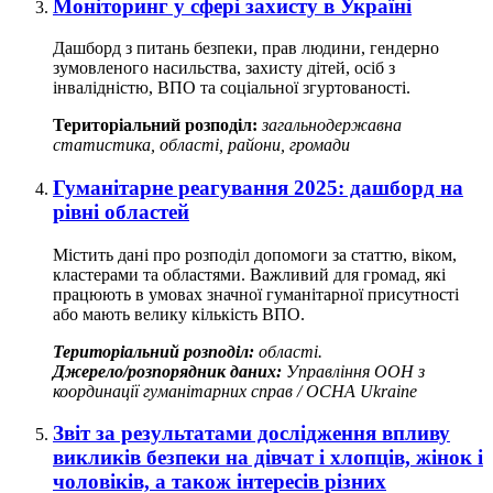
Моніторинг у сфері захисту в Україні
Дашборд з питань безпеки, прав людини, гендерно
зумовленого насильства, захисту дітей, осіб з
інвалідністю, ВПО та соціальної згуртованості.
Територіальний розподіл:
загальнодержавна
статистика, області, райони, громади
Гуманітарне реагування 2025: дашборд на
рівні областей
Містить дані про розподіл допомоги за статтю, віком,
кластерами та областями. Важливий для громад, які
працюють в умовах значної гуманітарної присутності
або мають велику кількість ВПО.
Територіальний розподіл:
області.
Джерело/розпорядник даних:
Управління ООН з
координації гуманітарних справ / OCHA Ukraine
Звіт за результатами дослідження впливу
викликів безпеки на дівчат і хлопців, жінок і
чоловіків, а також інтересів різних