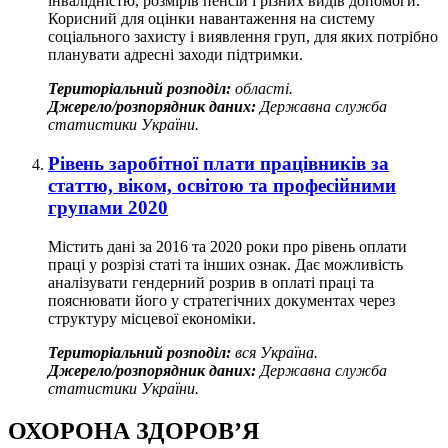
інвалідністю, розмірів пенсій і різних видів допомоги.
Корисний для оцінки навантаження на систему
соціального захисту і виявлення груп, для яких потрібно
планувати адресні заходи підтримки.
Територіальний розподіл:
області.
Джерело/розпорядник даних:
Державна служба
статистики України.
Рівень заробітної плати працівників за
статтю, віком, освітою та професійними
групами 2020
Містить дані за 2016 та 2020 роки про рівень оплати
праці у розрізі статі та інших ознак. Дає можливість
аналізувати гендерний розрив в оплаті праці та
пояснювати його у стратегічних документах через
структуру місцевої економіки.
Територіальний розподіл:
вся Україна.
Джерело/розпорядник даних:
Державна служба
статистики України.
ОХОРОНА ЗДОРОВ’Я