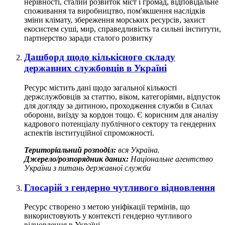
нерівності, сталий розвиток міст і громад, відповідальне
споживання та виробництво, пом'якшення наслідків
зміни клімату, збереження морських ресурсів, захист
екосистем суші, мир, справедливість та сильні інститути,
партнерство заради сталого розвитку
Дашборд щодо кількісного складу
державних службовців в Україні
Ресурс містить дані щодо загальної кількості
держслужбовців за статтю, віком, категоріями, відпусток
для догляду за дитиною, проходження служби в Силах
оборони, виїзду за кордон тощо. Є корисним для аналізу
кадрового потенціалу публічного сектору та гендерних
аспектів інституційної спроможності.
Територіальний розподіл:
вся Україна.
Джерело/розпорядник даних:
Національне агентство
України з питань державної служби
Глосарій з гендерно чутливого відновлення
Ресурс створено з метою уніфікації термінів, що
використовують у контексті гендерно чутливого
відновлення в Україні.