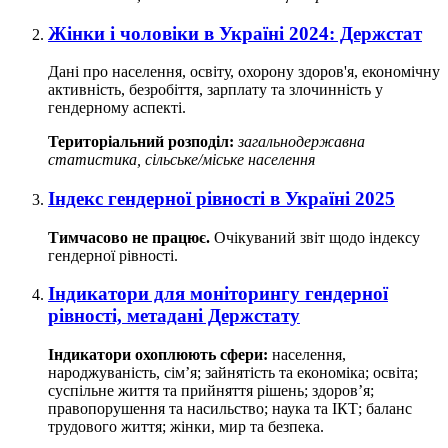
Жінки і чоловіки в Україні 2024: Держстат
Дані про населення, освіту, охорону здоров'я, економічну
активність, безробіття, зарплату та злочинність у
гендерному аспекті.
Територіальний розподіл:
загальнодержавна
статистика, сільське/міське населення
Індекс гендерної рівності в Україні 2025
Тимчасово не працює.
Очікуваний звіт щодо індексу
гендерної рівності.
Індикатори для моніторингу гендерної
рівності, метадані Держстату
Індикатори охоплюють сфери:
населення,
народжуваність, сім’я; зайнятість та економіка; освіта;
суспільне життя та прийняття рішень; здоров’я;
правопорушення та насильство; наука та ІКТ; баланс
трудового життя; жінки, мир та безпека.