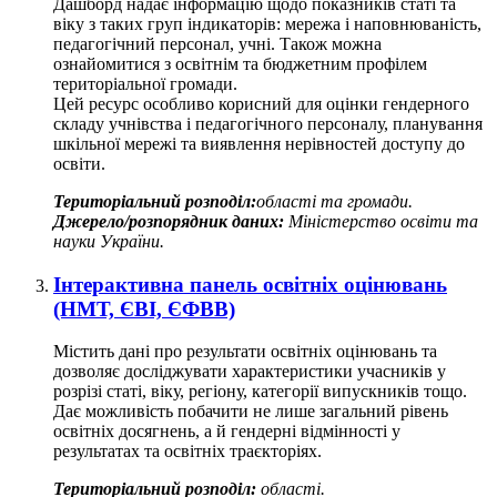
Дашборд надає інформацію щодо показників статі та
віку з таких груп індикаторів: мережа і наповнюваність,
педагогічний персонал, учні. Також можна
ознайомитися з освітнім та бюджетним профілем
територіальної громади.
Цей ресурс особливо корисний для оцінки гендерного
складу учнівства і педагогічного персоналу, планування
шкільної мережі та виявлення нерівностей доступу до
освіти.
Територіальний розподіл:
області та громади.
Джерело/розпорядник даних:
Міністерство освіти та
науки України.
Інтерактивна панель освітніх оцінювань
(НМТ, ЄВІ, ЄФВВ)
Містить дані про результати освітніх оцінювань та
дозволяє досліджувати характеристики учасників у
розрізі статі, віку, регіону, категорії випускників тощо.
Дає можливість побачити не лише загальний рівень
освітніх досягнень, а й гендерні відмінності у
результатах та освітніх траєкторіях.
Територіальний розподіл:
області.