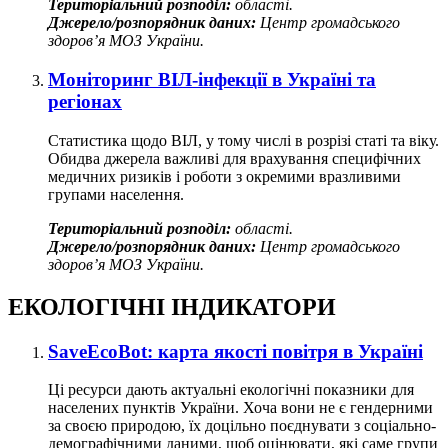
Територіальний розподіл:
області.
Джерело/розпорядник даних:
Центр громадського
здоров’я МОЗ України.
Моніторинг ВІЛ-інфекції в Україні та
регіонах
Статистика щодо ВІЛ, у тому числі в розрізі статі та віку.
Обидва джерела важливі для врахування специфічних
медичних ризиків і роботи з окремими вразливими
групами населення.
Територіальний розподіл:
області.
Джерело/розпорядник даних:
Центр громадського
здоров’я МОЗ України.
ЕКОЛОГІЧНІ ІНДИКАТОРИ
SaveEcoBot: карта якості повітря в Україні
Ці ресурси дають актуальні екологічні показники для
населених пунктів України. Хоча вони не є гендерними
за своєю природою, їх доцільно поєднувати з соціально-
демографічними даними, щоб оцінювати, які саме групи