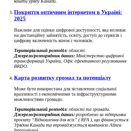
кошти уряду Канади.
Покриття оптичним інтернетом в Україні:
2025
Важливе для оцінки цифрової доступності, яка впливає
на дистанційну зайнятість, освіту, доступ до сервісів і
цифрову включеність жінок і чоловіків.
Територіальний розподіл:
області.
Джерело/розпорядник даних:
Міністерство цифрової
трансформації України, Офіс ефективного регулювання
BRDO.
Карта розвитку громад та потенціалу
Може бути використана для зіставлення соціальної
вразливості з економічними та інфраструктурними
можливостями громади.
Територіальний розподіл:
області та громади.
Джерело/розпорядник даних:
розроблено за підтримки
проєкту “Відновлення для всіх” ( RFA ), що фінансується
Урядом Канади та впроваджується компанією Alinea
International.