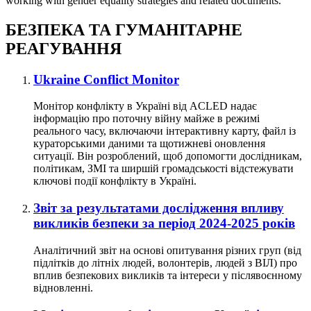
working with gender equality strategies and related documents.
БЕЗПЕКА ТА ГУМАНІТАРНЕ
РЕАГУВАННЯ
Ukraine Conflict Monitor
Монітор конфлікту в Україні від ACLED надає
інформацію про поточну війну майже в режимі
реального часу, включаючи інтерактивну карту, файл із
кураторськими даними та щотижневі оновлення
ситуації. Він розроблений, щоб допомогти дослідникам,
політикам, ЗМІ та ширшій громадськості відстежувати
ключові події конфлікту в Україні.
Звіт за результатами дослідження впливу
викликів безпеки за період 2024-2025 років
Аналітичний звіт на основі опитування різних груп (від
підлітків до літніх людей, волонтерів, людей з ВІЛ) про
вплив безпекових викликів та інтереси у післявоєнному
відновленні.