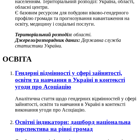
населенням. Територіальний розподіл: Україна, області,
обласні центри.
Є базовим ресурсом для побудови віково-гендерного
профілю громади та прогнозування навантаження на
освіту, медицину і соціальні послуги.
Територіальний розподіл:
області.
Джерело/розпорядник даних:
Державна служба
статистики України.
ОСВІТА
Гендерні відмінності у сфері зайнятості,
освіти та навчання в Україні в контексті
угоди про Асоціацію
Аналітична стаття щодо гендерних відмінностей у сфері
зайнятості, освіти та навчання в Україні в контексті
виконання угоди про Асоціацію.
Освітні індикатори: дашборд національна
перспектива на рівні громад