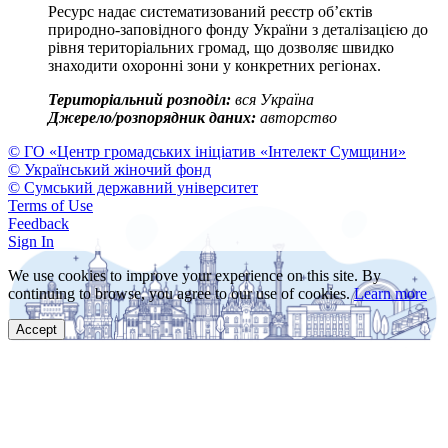
Ресурс надає систематизований реєстр об’єктів
природно-заповідного фонду України з деталізацією до
рівня територіальних громад, що дозволяє швидко
знаходити охоронні зони у конкретних регіонах.
Територіальний розподіл:
вся Україна
Джерело/розпорядник даних:
авторство
© ГО «Центр громадських ініціатив «Інтелект Сумщини»
© Український жіночий фонд
© Сумський державний університет
Terms of Use
Feedback
Sign In
We use cookies to improve your experience on this site. By
continuing to browse, you agree to our use of cookies.
Learn more
Accept