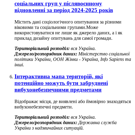
соціальних груп у післявоєнному
відновленні за період 2024-2025 років
Містить дані соціологічного опитування за різними
віковими та соціальними групами.Може
використовуватися не лише як джерело даних, а і як
приклад дизайну опитувань для самої громади.
Територіальний розподіл:
вся Україна.
Джерело/розпорядник даних:
Міністерство соціальної
політики України, ООН Жінки - Україна, Info Sapiens та
інші.
Інтерактивна мапа територій, які
потенційно можуть бути забруднені
вибухонебезпечними предметами
Відображає місця, де виявлені або ймовірно знаходяться
вибухонебезпечні предмети.
Територіальний розподіл:
вся Україна.
Джерело/розпорядник даних:
Державна служба
України з надзвичайних ситуацій.