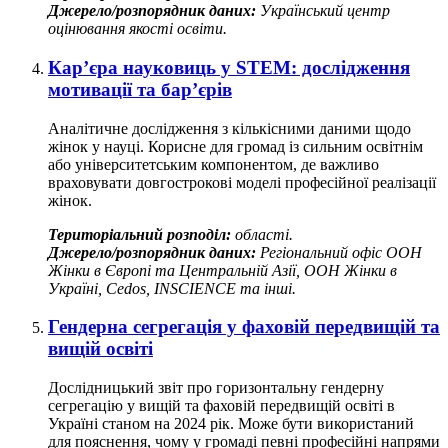
Джерело/розпорядник даних:
Український центр
оцінювання якості освіти.
Кар’єра науковиць у STEM: дослідження
мотивації та бар’єрів
Аналітичне дослідження з кількісними даними щодо
жінок у науці. Корисне для громад із сильним освітнім
або університетським компонентом, де важливо
враховувати довгострокові моделі професійної реалізації
жінок.
Територіальний розподіл:
області.
Джерело/розпорядник даних:
Регіональний офіс ООН
Жінки в Європі та Центральній Азії, ООН Жінки в
Україні, Cedos, INSCIENCE та інші.
Гендерна сегрегація у фаховій передвищій та
вищій освіті
Дослідницький звіт про горизонтальну гендерну
сегрегацію у вищій та фаховій передвищій освіті в
Україні станом на 2024 рік. Може бути використаний
для пояснення, чому у громаді певні професійні напрями