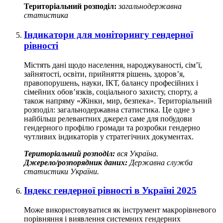
Територіальний розподіл:
загальнодержавна
статистика
Індикатори для моніторингу гендерної
рівності
Містять дані щодо населення, народжуваності, сім’ї,
зайнятості, освіти, прийняття рішень, здоров’я,
правопорушень, науки, ІКТ, балансу професійних і
сімейних обов’язків, соціального захисту, спорту, а
також напряму «Жінки, мир, безпека». Територіальний
розподіл: загальнодержавна статистика. Це одне з
найбільш релевантних джерел саме для побудови
гендерного профілю громади та розробки гендерно
чутливих індикаторів у стратегічних документах.
Територіальний розподіл:
вся Україна.
Джерело/розпорядник даних:
Державна служба
статистики України.
Індекс гендерної рівності в Україні 2025
Може використовуватися як інструмент макрорівневого
порівняння і виявлення системних гендерних