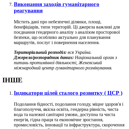
Виконання заходів гуманітарного
реагування
Містить дані про небезпечні ділянки, площі,
бенефіціарів, типи територій. Ці джерела важливі для
поєднання гендерного аналізу з аналізом просторової
безпеки, що особливо актуально для планування
маршрутів, послуг і повернення населення.
Територіальний розподіл:
вся Україна.
Джерело/розпорядник даних:
Національний орган з
питань протимінної діяльності, Женевський
міжнародний центр гуманітарного розмінування.
ІНШЕ
Індикатори цілей сталого розвитку ( ЦСР )
Подолання бідності, подолання голоду, міцне здоров'я і
благополуччя, якісна освіта, гендерна рівність, чиста
вода та належні санітарні умови, доступна та чиста
енергія, гідна праця та економічне зростання,
промисловість, інновації та інфраструктура, скорочення