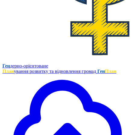
Ген
дерно-орієнтоване
План
ування розвитку та відновлення громад
Ген
План